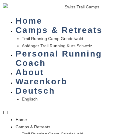
Zum
|
Inhalt
5
springen
Home
Nächte
Camps & Retreats
|
28.12.2023
Trail Running Camp Grindelwald
-
Anfänger Trail Running Kurs Schweiz
02.01.2024
Personal Running
|
Coach
Geteiltes
About
Doppelzimmer
Menge
Warenkorb
Deutsch
Englisch
Home
Camps & Retreats