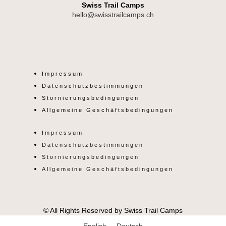
-
Swiss Trail Camps
hello@swisstrailcamps.ch
02.01.2024
|
I
Geteiltes
Doppelzimmer
n
Menge
Impressum
s
Datenschutzbestimmungen
Stornierungsbedingungen
t
Allgemeine Geschäftsbedingungen
Impressum
a
Datenschutzbestimmungen
Stornierungsbedingungen
g
Allgemeine Geschäftsbedingungen
r
© All Rights Reserved by Swiss Trail Camps
a