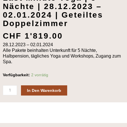
Nächte | 28.12.2023 –
02.01.2024 | Geteiltes
Doppelzimmer
CHF
1'819.00
28.12.2023 – 02.01.2024
Alle Pakete beinhalten Unterkunft für 5 Nächte,
Halbpension, tägliches Yoga und Workshops, Zugang zum
Spa.
Last
Verfügbarkeit:
2 vorrätig
Minute
Yoga
In Den Warenkorb
|
5
Nächte
|
28.12.2023