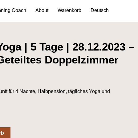
5
nning Coach
About
Warenkorb
Deutsch
Tage
|
28.12.2023
-
oga | 5 Tage | 28.12.2023 –
01.01.2024
|
 Geteiltes Doppelzimmer
Geteiltes
Doppelzimmer
Menge
unft für 4 Nächte, Halbpension, tägliches Yoga und
rb